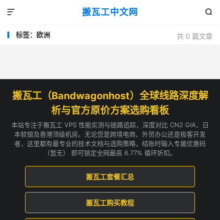
搬瓦工中文网


标签：欧洲
共 0 篇文章
搬瓦工（Bandwagonhost）全球线路深度解
析与官方原价方案选购看板
本站专注于搬瓦工 VPS 性能实测与链路追踪，深度对比 CN2 GIA、日
本软银及香港顶级机房。无论您是跨境电商、外贸办公还是极客开发
者，这里都有最专业的技术文档与选购策略，结账时输入专属优惠码
（暂无） 即可锁定全网最高 6.77% 循环折扣。
搬瓦工套餐汇总
搬瓦工购买教程