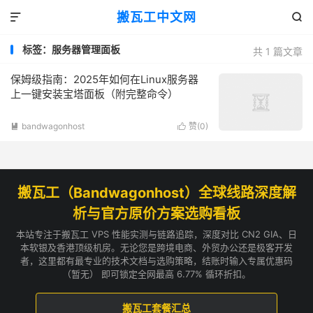
搬瓦工中文网


标签：服务器管理面板
共 1 篇文章
保姆级指南：2025年如何在Linux服务器
上一键安装宝塔面板（附完整命令）
bandwagonhost
赞(
0
)


搬瓦工（Bandwagonhost）全球线路深度解
析与官方原价方案选购看板
本站专注于搬瓦工 VPS 性能实测与链路追踪，深度对比 CN2 GIA、日
本软银及香港顶级机房。无论您是跨境电商、外贸办公还是极客开发
者，这里都有最专业的技术文档与选购策略，结账时输入专属优惠码
（暂无） 即可锁定全网最高 6.77% 循环折扣。
搬瓦工套餐汇总