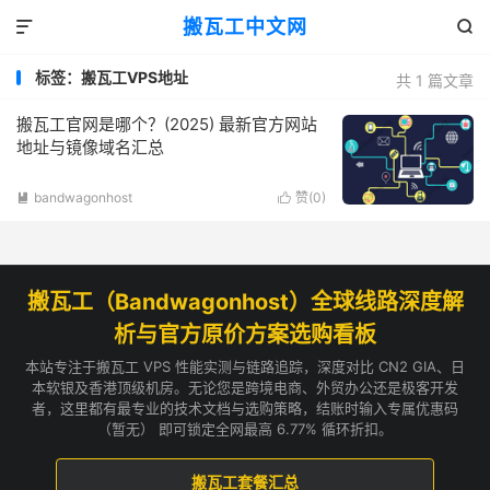
搬瓦工中文网


标签：搬瓦工VPS地址
共 1 篇文章
搬瓦工官网是哪个？(2025) 最新官方网站
地址与镜像域名汇总
bandwagonhost
赞(
0
)


搬瓦工（Bandwagonhost）全球线路深度解
析与官方原价方案选购看板
本站专注于搬瓦工 VPS 性能实测与链路追踪，深度对比 CN2 GIA、日
本软银及香港顶级机房。无论您是跨境电商、外贸办公还是极客开发
者，这里都有最专业的技术文档与选购策略，结账时输入专属优惠码
（暂无） 即可锁定全网最高 6.77% 循环折扣。
搬瓦工套餐汇总