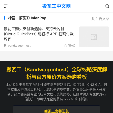
搬瓦工中文网


标签：搬瓦工UnionPay
共 1 篇文章
搬瓦工购买支付新选择：支持云闪付
(Cloud QuickPass) 与银行 APP 扫码付款
教程
bandwagonhost
赞(
0
)


搬瓦工（Bandwagonhost）全球线路深度解
析与官方原价方案选购看板
本站专注于搬瓦工 VPS 性能实测与链路追踪，深度对比 CN2 GIA、日
本软银及香港顶级机房。无论您是跨境电商、外贸办公还是极客开发
者，这里都有最专业的技术文档与选购策略，结账时输入专属优惠码
（暂无） 即可锁定全网最高 6.77% 循环折扣。
搬瓦工套餐汇总