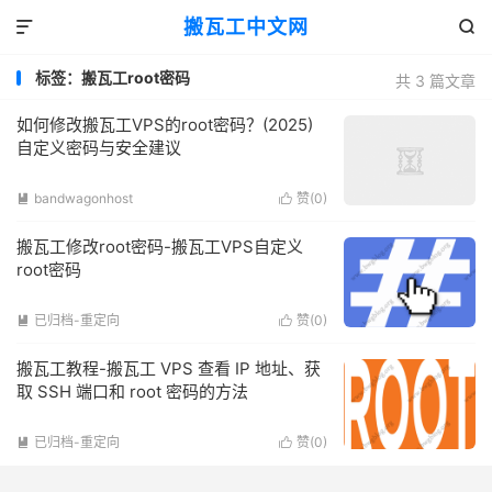
搬瓦工中文网


标签：搬瓦工root密码
共 3 篇文章
如何修改搬瓦工VPS的root密码？(2025)
自定义密码与安全建议
bandwagonhost
赞(
0
)


搬瓦工修改root密码-搬瓦工VPS自定义
root密码
已归档-重定向
赞(
0
)


搬瓦工教程-搬瓦工 VPS 查看 IP 地址、获
取 SSH 端口和 root 密码的方法
已归档-重定向
赞(
0
)

