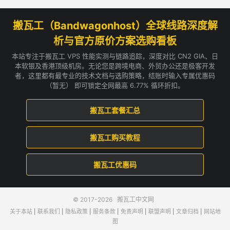
搬瓦工（Bandwagonhost）全球线路深度解
析与官方原价方案选购看板
本站专注于搬瓦工 VPS 性能实测与链路追踪，深度对比 CN2 GIA、日
本软银及香港顶级机房。无论您是跨境电商、外贸办公还是极客开发
者，这里都有最专业的技术文档与选购策略，结账时输入专属优惠码
（暂无） 即可锁定全网最高 6.77% 循环折扣。
搬瓦工套餐汇总
搬瓦工购买教程
搬瓦工优惠码
© 2017-2026
搬瓦工中文网
关于本站
|
联系我们
|
隐私政策
|
服务条款
|
免责声明
|
联盟声明
|
文章归档
|
网站地
图