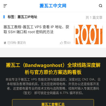
搬瓦工中文网


标签：搬瓦工IP地址
共 1 篇文章
搬瓦工教程-搬瓦工 VPS 查看 IP 地址、获
取 SSH 端口和 root 密码的方法
已归档-重定向
赞(
0
)


搬瓦工（Bandwagonhost）全球线路深度解
析与官方原价方案选购看板
本站专注于搬瓦工 VPS 性能实测与链路追踪，深度对比 CN2 GIA、日
本软银及香港顶级机房。无论您是跨境电商、外贸办公还是极客开发
者，这里都有最专业的技术文档与选购策略，结账时输入专属优惠码
（暂无） 即可锁定全网最高 6.77% 循环折扣。
搬瓦工套餐汇总