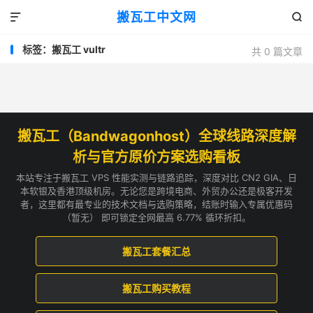
搬瓦工中文网


标签：搬瓦工 vultr
共 0 篇文章
搬瓦工（Bandwagonhost）全球线路深度解
析与官方原价方案选购看板
本站专注于搬瓦工 VPS 性能实测与链路追踪，深度对比 CN2 GIA、日
本软银及香港顶级机房。无论您是跨境电商、外贸办公还是极客开发
者，这里都有最专业的技术文档与选购策略，结账时输入专属优惠码
（暂无） 即可锁定全网最高 6.77% 循环折扣。
搬瓦工套餐汇总
搬瓦工购买教程