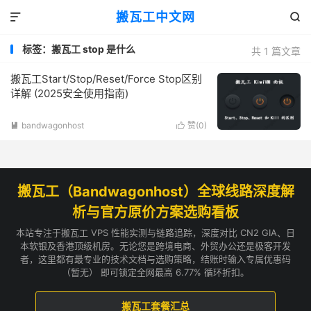
搬瓦工中文网


标签：搬瓦工 stop 是什么
共 1 篇文章
搬瓦工Start/Stop/Reset/Force Stop区别
详解 (2025安全使用指南)
bandwagonhost
赞(
0
)


搬瓦工（Bandwagonhost）全球线路深度解
析与官方原价方案选购看板
本站专注于搬瓦工 VPS 性能实测与链路追踪，深度对比 CN2 GIA、日
本软银及香港顶级机房。无论您是跨境电商、外贸办公还是极客开发
者，这里都有最专业的技术文档与选购策略，结账时输入专属优惠码
（暂无） 即可锁定全网最高 6.77% 循环折扣。
搬瓦工套餐汇总