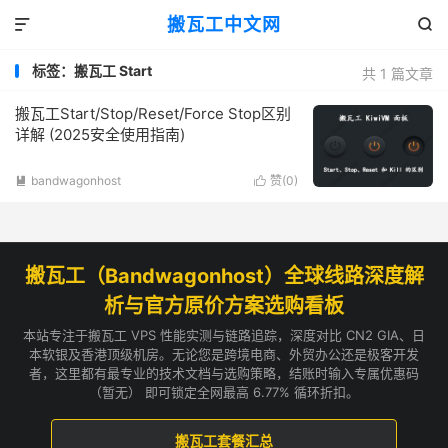
搬瓦工中文网


标签：搬瓦工 Start
共 1 篇文章
搬瓦工Start/Stop/Reset/Force Stop区别
详解 (2025安全使用指南)
bandwagonhost
赞(
0
)


搬瓦工（Bandwagonhost）全球线路深度解
析与官方原价方案选购看板
本站专注于搬瓦工 VPS 性能实测与链路追踪，深度对比 CN2 GIA、日
本软银及香港顶级机房。无论您是跨境电商、外贸办公还是极客开发
者，这里都有最专业的技术文档与选购策略，结账时输入专属优惠码
（暂无） 即可锁定全网最高 6.77% 循环折扣。
搬瓦工套餐汇总