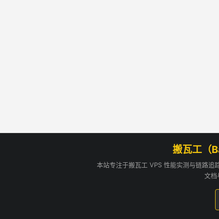
搬瓦工（B
本站专注于搬瓦工 VPS 性能实测与链路
文档