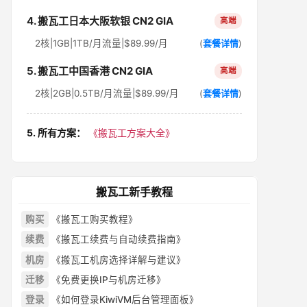
4. 搬瓦工日本大阪软银 CN2 GIA
高端
2核|1GB|1TB/月流量|$89.99/月
(
套餐详情
)
5. 搬瓦工中国香港 CN2 GIA
高端
2核|2GB|0.5TB/月流量|$89.99/月
(
套餐详情
)
5. 所有方案：
《搬瓦工方案大全》
搬瓦工新手教程
购买
《搬瓦工购买教程》
续费
《搬瓦工续费与自动续费指南》
机房
《搬瓦工机房选择详解与建议》
迁移
《免费更换IP与机房迁移》
登录
《如何登录KiwiVM后台管理面板》