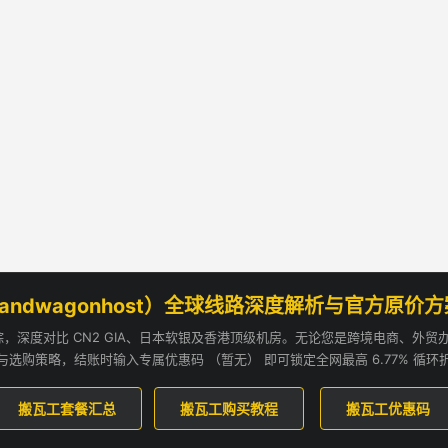
andwagonhost）全球线路深度解析与官方原价
追踪，深度对比 CN2 GIA、日本软银及香港顶级机房。无论您是跨境电商、外
与选购策略，结账时输入专属优惠码 （暂无） 即可锁定全网最高 6.77% 循环
搬瓦工套餐汇总
搬瓦工购买教程
搬瓦工优惠码