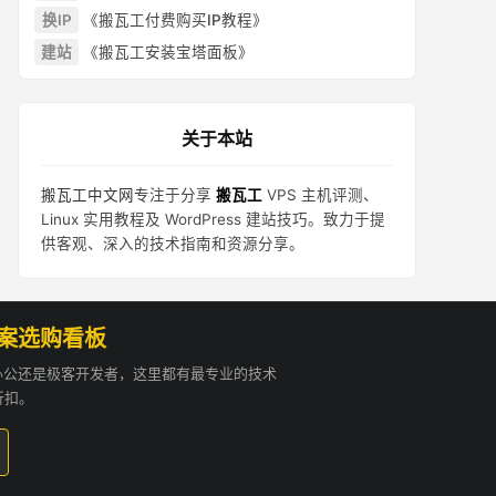
换IP
《搬瓦工付费购买IP教程》
建站
《搬瓦工安装宝塔面板》
关于本站
搬瓦工中文网
专注于分享
搬瓦工
VPS 主机评测、
Linux 实用教程及 WordPress 建站技巧。致力于提
供客观、深入的技术指南和资源分享。
方案选购看板
贸办公还是极客开发者，这里都有最专业的技术
折扣。