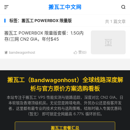
搬瓦工中文网


标签：搬瓦工 POWERBOX 限量版
共 1 篇文章
搬瓦工 POWERBOX 限量版套餐：1.5G内
存/三网 CN2 GIA，年付$45
bandwagonhost
赞(
0
)


搬瓦工（Bandwagonhost）全球线路深度解
析与官方原价方案选购看板
本站专注于搬瓦工 VPS 性能实测与链路追踪，深度对比 CN2 GIA、日
本软银及香港顶级机房。无论您是跨境电商、外贸办公还是极客开发
者，这里都有最专业的技术文档与选购策略，结账时输入专属优惠码
（暂无） 即可锁定全网最高 6.77% 循环折扣。
搬瓦工套餐汇总