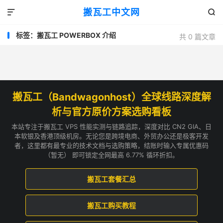
搬瓦工中文网


标签：搬瓦工 POWERBOX 介绍
共 0 篇文章
搬瓦工（Bandwagonhost）全球线路深度解
析与官方原价方案选购看板
本站专注于搬瓦工 VPS 性能实测与链路追踪，深度对比 CN2 GIA、日
本软银及香港顶级机房。无论您是跨境电商、外贸办公还是极客开发
者，这里都有最专业的技术文档与选购策略，结账时输入专属优惠码
（暂无） 即可锁定全网最高 6.77% 循环折扣。
搬瓦工套餐汇总
搬瓦工购买教程