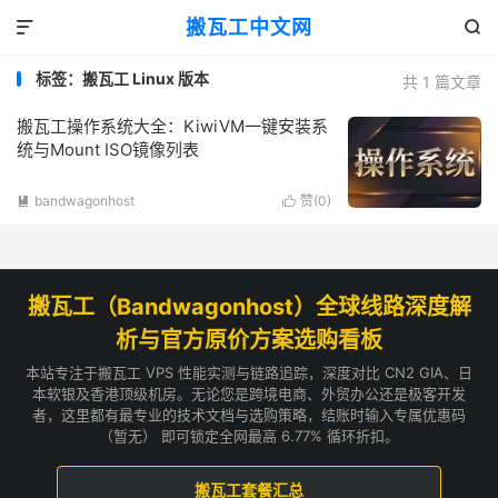
搬瓦工中文网


标签：搬瓦工 Linux 版本
共 1 篇文章
搬瓦工操作系统大全：KiwiVM一键安装系
统与Mount ISO镜像列表
bandwagonhost
赞(
0
)


搬瓦工（Bandwagonhost）全球线路深度解
析与官方原价方案选购看板
本站专注于搬瓦工 VPS 性能实测与链路追踪，深度对比 CN2 GIA、日
本软银及香港顶级机房。无论您是跨境电商、外贸办公还是极客开发
者，这里都有最专业的技术文档与选购策略，结账时输入专属优惠码
（暂无） 即可锁定全网最高 6.77% 循环折扣。
搬瓦工套餐汇总