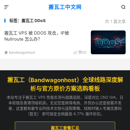
搬瓦工中文网


标签：搬瓦工 DDoS
共 1 篇文章
搬瓦工 VPS 被 DDOS 攻击，IP被
Nullroute 怎么办？
bandwagonhost
赞(
0
)


搬瓦工（Bandwagonhost）全球线路深度解
析与官方原价方案选购看板
本站专注于搬瓦工 VPS 性能实测与链路追踪，深度对比 CN2 GIA、日
本软银及香港顶级机房。无论您是跨境电商、外贸办公还是极客开发
者，这里都有最专业的技术文档与选购策略，结账时输入专属优惠码
（暂无） 即可锁定全网最高 6.77% 循环折扣。
搬瓦工套餐汇总