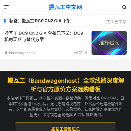
搬瓦工中文网


标签：搬瓦工 DC9 CN2 GIA 下架
共 1 篇文章
搬瓦工 DC9 CN2 GIA 套餐已下架：DC9
机房现状与替代方案
bandwagonhost
赞(
0
)


搬瓦工（Bandwagonhost）全球线路深度解
析与官方原价方案选购看板
本站专注于搬瓦工 VPS 性能实测与链路追踪，深度对比 CN2 GIA、日
本软银及香港顶级机房。无论您是跨境电商、外贸办公还是极客开发
者，这里都有最专业的技术文档与选购策略，结账时输入专属优惠码
（暂无） 即可锁定全网最高 6.77% 循环折扣。
搬瓦工套餐汇总