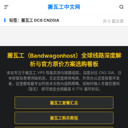
搬瓦工中文网


标签：搬瓦工 DC6 CN2GIA
共 0 篇文章
搬瓦工（Bandwagonhost）全球线路深度解
析与官方原价方案选购看板
本站专注于搬瓦工 VPS 性能实测与链路追踪，深度对比 CN2 GIA、日
本软银及香港顶级机房。无论您是跨境电商、外贸办公还是极客开发
者，这里都有最专业的技术文档与选购策略，结账时输入专属优惠码
（暂无） 即可锁定全网最高 6.77% 循环折扣。
搬瓦工套餐汇总
搬瓦工购买教程