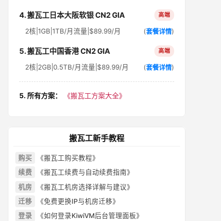
4. 搬瓦工日本大阪软银 CN2 GIA
高端
2核|1GB|1TB/月流量|$89.99/月
(
套餐详情
)
5. 搬瓦工中国香港 CN2 GIA
高端
2核|2GB|0.5TB/月流量|$89.99/月
(
套餐详情
)
5. 所有方案：
《搬瓦工方案大全》
搬瓦工新手教程
购买
《搬瓦工购买教程》
续费
《搬瓦工续费与自动续费指南》
机房
《搬瓦工机房选择详解与建议》
迁移
《免费更换IP与机房迁移》
登录
《如何登录KiwiVM后台管理面板》