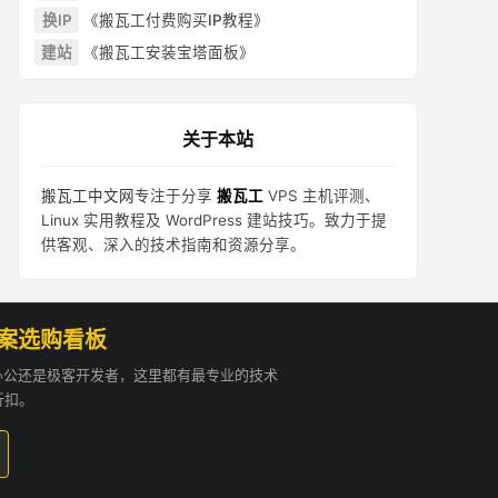
换IP
《搬瓦工付费购买IP教程》
建站
《搬瓦工安装宝塔面板》
关于本站
搬瓦工中文网
专注于分享
搬瓦工
VPS 主机评测、
Linux 实用教程及 WordPress 建站技巧。致力于提
供客观、深入的技术指南和资源分享。
方案选购看板
贸办公还是极客开发者，这里都有最专业的技术
折扣。