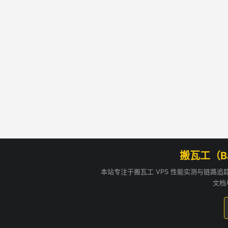
搬瓦工（B
本站专注于搬瓦工 VPS 性能实测与链路
文档