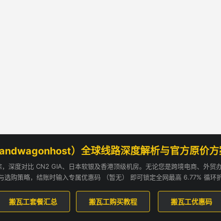
andwagonhost）全球线路深度解析与官方原价
追踪，深度对比 CN2 GIA、日本软银及香港顶级机房。无论您是跨境电商、外
与选购策略，结账时输入专属优惠码 （暂无） 即可锁定全网最高 6.77% 循环
搬瓦工套餐汇总
搬瓦工购买教程
搬瓦工优惠码