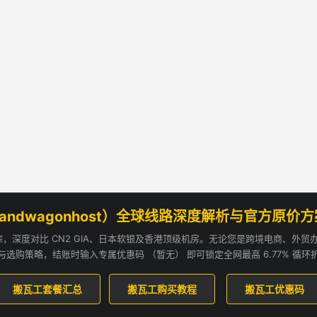
andwagonhost）全球线路深度解析与官方原价
追踪，深度对比 CN2 GIA、日本软银及香港顶级机房。无论您是跨境电商、外
与选购策略，结账时输入专属优惠码 （暂无） 即可锁定全网最高 6.77% 循环
搬瓦工套餐汇总
搬瓦工购买教程
搬瓦工优惠码