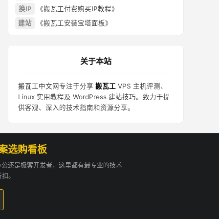
换IP
《搬瓦工付费购买IP教程》
建站
《搬瓦工安装宝塔面板》
关于本站
搬瓦工中文网
专注于分享
搬瓦工
VPS 主机评测、
Linux 实用教程及 WordPress 建站技巧。致力于提
供客观、深入的技术指南和资源分享。
方案选购看板
贸办公还是极客开发者，这里都有最专业的技术
折扣。