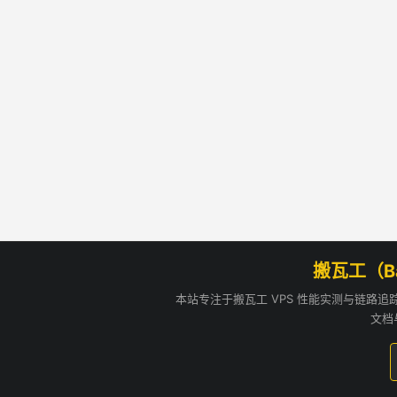
搬瓦工（B
本站专注于搬瓦工 VPS 性能实测与链路
文档