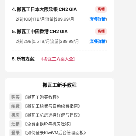
4. 搬瓦工日本大阪软银 CN2 GIA
高端
2核|1GB|1TB/月流量|$89.99/月
(
套餐详情
)
5. 搬瓦工中国香港 CN2 GIA
高端
2核|2GB|0.5TB/月流量|$89.99/月
(
套餐详情
)
5. 所有方案：
《搬瓦工方案大全》
搬瓦工新手教程
购买
《搬瓦工购买教程》
续费
《搬瓦工续费与自动续费指南》
机房
《搬瓦工机房选择详解与建议》
迁移
《免费更换IP与机房迁移》
登录
《如何登录KiwiVM后台管理面板》