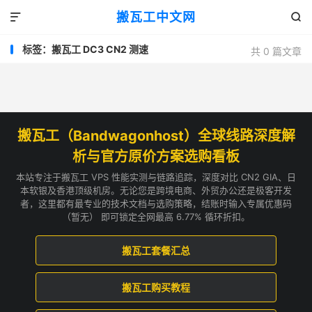
搬瓦工中文网


标签：搬瓦工 DC3 CN2 测速
共 0 篇文章
搬瓦工（Bandwagonhost）全球线路深度解
析与官方原价方案选购看板
本站专注于搬瓦工 VPS 性能实测与链路追踪，深度对比 CN2 GIA、日
本软银及香港顶级机房。无论您是跨境电商、外贸办公还是极客开发
者，这里都有最专业的技术文档与选购策略，结账时输入专属优惠码
（暂无） 即可锁定全网最高 6.77% 循环折扣。
搬瓦工套餐汇总
搬瓦工购买教程