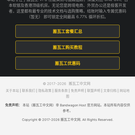
本软银及香港顶级机房。无论您是跨境电商、外贸办公还是极客开发
者，这里都有最专业的技术文档与选购策略，结账时输入专属优惠码
（暂无） 即可锁定全网最高 6.77% 循环折扣。
搬瓦工套餐汇总
搬瓦工购买教程
搬瓦工优惠码
© 2017-2026
搬瓦工中文网
关于本站
|
联系我们
|
隐私政策
|
服务条款
|
免责声明
|
联盟声明
|
文章归档
|
网站地
图
免责声明：
本站（搬瓦工中文网）非 Bandwagon Host 官方网站。本站所有内容仅供
参考。
Copyright © 2017-2026 搬瓦工中文网. All Rights Reserved.