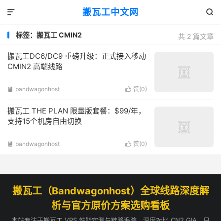
搬瓦工中文网


标签：搬瓦工 CMIN2
共 2 篇文章
搬瓦工DC6/DC9 重磅升级：正式接入移动
CMIN2 高端线路
bandwagonhost
赞(
0
)


搬瓦工 THE PLAN 限量版套餐：$99/年，
支持15个机房自由切换
bandwagonhost
赞(
0
)


搬瓦工（Bandwagonhost）全球线路深度解
析与官方原价方案选购看板
本站专注于搬瓦工 VPS 性能实测与链路追踪，深度对比 CN2 GIA、日