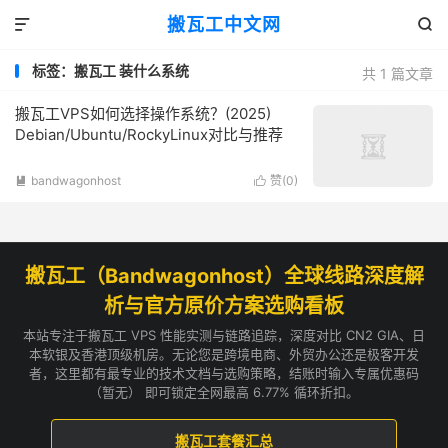
搬瓦工中文网


标签：搬瓦工 装什么系统
共 1 篇文章
搬瓦工VPS如何选择操作系统？(2025)
Debian/Ubuntu/RockyLinux对比与推荐
bandwagonhost
赞(
0
)


搬瓦工（Bandwagonhost）全球线路深度解
析与官方原价方案选购看板
本站专注于搬瓦工 VPS 性能实测与链路追踪，深度对比 CN2 GIA、日
本软银及香港顶级机房。无论您是跨境电商、外贸办公还是极客开发
者，这里都有最专业的技术文档与选购策略，结账时输入专属优惠码
（暂无） 即可锁定全网最高 6.77% 循环折扣。
搬瓦工套餐汇总