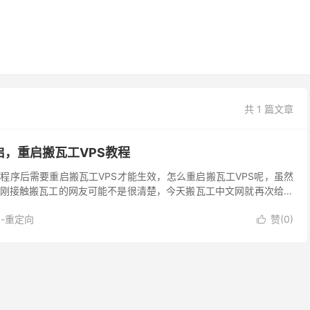
共 1 篇文章
启，重启搬瓦工VPS教程
程序后需要重启搬瓦工VPS才能生效，怎么重启搬瓦工VPS呢，虽然
刚接触搬瓦工的网友可能不是很清楚，今天搬瓦工中文网就再次给大
教程。 怎么重启搬瓦工VPS 下面有两种方法可...
-重定向
赞(
0
)
