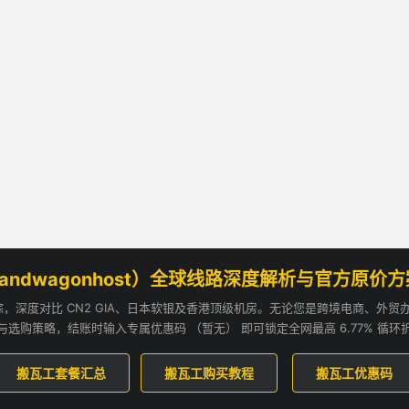
andwagonhost）全球线路深度解析与官方原价
追踪，深度对比 CN2 GIA、日本软银及香港顶级机房。无论您是跨境电商、外
与选购策略，结账时输入专属优惠码 （暂无） 即可锁定全网最高 6.77% 循环
搬瓦工套餐汇总
搬瓦工购买教程
搬瓦工优惠码