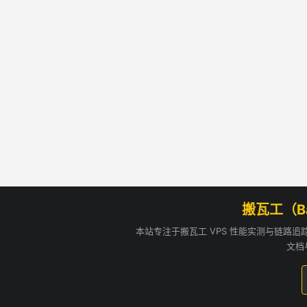
搬瓦工（B
本站专注于搬瓦工 VPS 性能实测与链路
文档