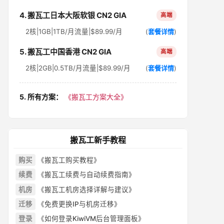
4. 搬瓦工日本大阪软银 CN2 GIA
高端
2核|1GB|1TB/月流量|$89.99/月
(
套餐详情
)
5. 搬瓦工中国香港 CN2 GIA
高端
2核|2GB|0.5TB/月流量|$89.99/月
(
套餐详情
)
5. 所有方案：
《搬瓦工方案大全》
搬瓦工新手教程
购买
《搬瓦工购买教程》
续费
《搬瓦工续费与自动续费指南》
机房
《搬瓦工机房选择详解与建议》
迁移
《免费更换IP与机房迁移》
登录
《如何登录KiwiVM后台管理面板》