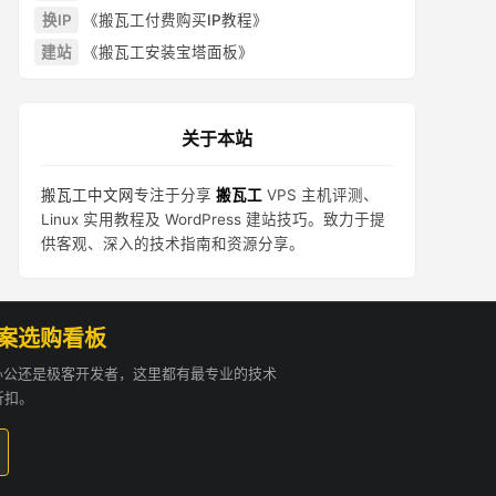
换IP
《搬瓦工付费购买IP教程》
建站
《搬瓦工安装宝塔面板》
关于本站
搬瓦工中文网
专注于分享
搬瓦工
VPS 主机评测、
Linux 实用教程及 WordPress 建站技巧。致力于提
供客观、深入的技术指南和资源分享。
方案选购看板
贸办公还是极客开发者，这里都有最专业的技术
折扣。