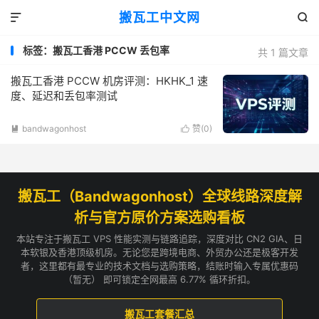
搬瓦工中文网


标签：搬瓦工香港 PCCW 丢包率
共 1 篇文章
搬瓦工香港 PCCW 机房评测：HKHK_1 速
度、延迟和丢包率测试
bandwagonhost
赞(
0
)


搬瓦工（Bandwagonhost）全球线路深度解
析与官方原价方案选购看板
本站专注于搬瓦工 VPS 性能实测与链路追踪，深度对比 CN2 GIA、日
本软银及香港顶级机房。无论您是跨境电商、外贸办公还是极客开发
者，这里都有最专业的技术文档与选购策略，结账时输入专属优惠码
（暂无） 即可锁定全网最高 6.77% 循环折扣。
搬瓦工套餐汇总