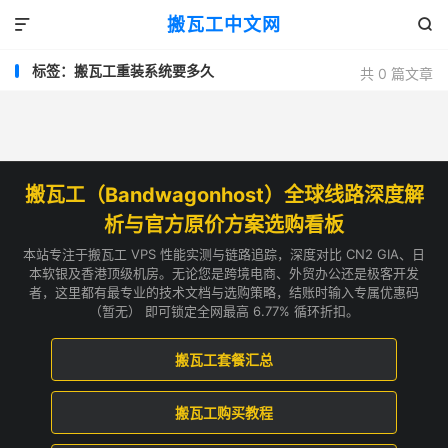
搬瓦工中文网


标签：搬瓦工重装系统要多久
共 0 篇文章
搬瓦工（Bandwagonhost）全球线路深度解
析与官方原价方案选购看板
本站专注于搬瓦工 VPS 性能实测与链路追踪，深度对比 CN2 GIA、日
本软银及香港顶级机房。无论您是跨境电商、外贸办公还是极客开发
者，这里都有最专业的技术文档与选购策略，结账时输入专属优惠码
（暂无） 即可锁定全网最高 6.77% 循环折扣。
搬瓦工套餐汇总
搬瓦工购买教程