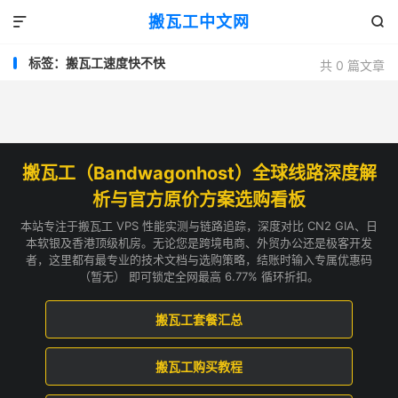
搬瓦工中文网


标签：搬瓦工速度快不快
共 0 篇文章
搬瓦工（Bandwagonhost）全球线路深度解
析与官方原价方案选购看板
本站专注于搬瓦工 VPS 性能实测与链路追踪，深度对比 CN2 GIA、日
本软银及香港顶级机房。无论您是跨境电商、外贸办公还是极客开发
者，这里都有最专业的技术文档与选购策略，结账时输入专属优惠码
（暂无） 即可锁定全网最高 6.77% 循环折扣。
搬瓦工套餐汇总
搬瓦工购买教程