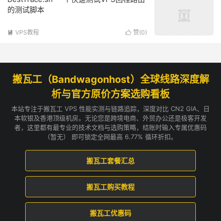
的测试脚本
VPS教程
赞(
0
)


搬瓦工（Bandwagonhost）全球线路深度解
析与官方原价方案选购看板
本站专注于搬瓦工 VPS 性能实测与链路追踪，深度对比 CN2 GIA、日
本软银及香港顶级机房。无论您是跨境电商、外贸办公还是极客开发
者，这里都有最专业的技术文档与选购策略，结账时输入专属优惠码
（暂无） 即可锁定全网最高 6.77% 循环折扣。
搬瓦工套餐汇总
搬瓦工购买教程
搬瓦工优惠码