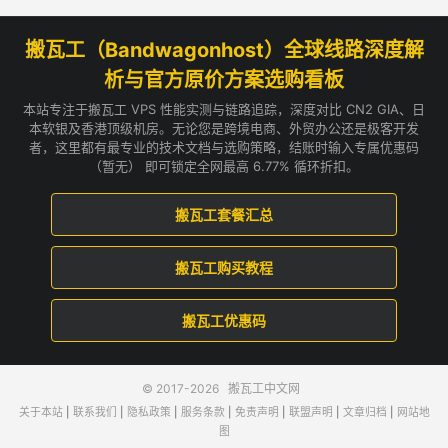
搬瓦工（Bandwagonhost）全球线路深度解
析与官方原价方案选购看板
本站专注于搬瓦工 VPS 性能实测与链路追踪，深度对比 CN2 GIA、日
本软银及香港顶级机房。无论您是跨境电商、外贸办公还是极客开发
者，这里都有最专业的技术文档与选购策略，结账时输入专属优惠码
（暂无） 即可锁定全网最高 6.77% 循环折扣。
搬瓦工套餐汇总
搬瓦工购买教程
搬瓦工优惠码
© 2017-2026
搬瓦工中文网
关于本站
|
联系我们
|
隐私政策
|
服务条款
|
免责声明
|
联盟声明
|
文章归档
|
网站地
图