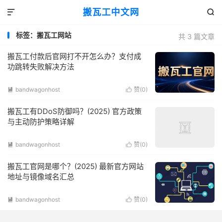
搬瓦工中文网


标签：搬瓦工网站
共 3 篇文章
搬瓦工付款后官网打不开怎么办？支付成
功跳转失败解决方法
bandwagonhost
赞(
0
)


搬瓦工有DDoS防御吗？(2025) 官方政策
与主动防护策略详解
bandwagonhost
赞(
0
)


搬瓦工官网是哪个？(2025) 最新官方网站
地址与镜像域名汇总
bandwagonhost
赞(
0
)

