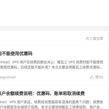
共 2 篇文章
能不能使用优惠码
onHost）VPS 用户在续费前都会关心：搬瓦工 VPS 续费时能不能使用
使用优惠码，后续还能不能补用？本文主要说明搬瓦工续费优惠码规
使用新优惠码、原有循环优惠如何核对...
agonhost
赞(
0
)

账户余额续费说明：优惠码、账单和取消续费
onHost）VPS 用户来说，续费规则里最容易混淆的是两个问题：续费账
户余额是否会被用于续费。本文主要说明搬瓦工续费规则、账户余额