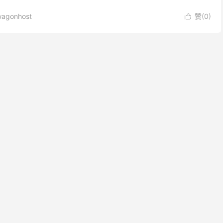
续费和无账单排查，适合在续费前先了解规则...
agonhost
赞(
0
)
