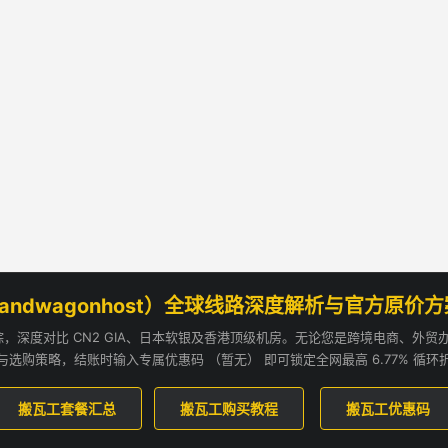
andwagonhost）全球线路深度解析与官方原价
追踪，深度对比 CN2 GIA、日本软银及香港顶级机房。无论您是跨境电商、外
与选购策略，结账时输入专属优惠码 （暂无） 即可锁定全网最高 6.77% 循环
搬瓦工套餐汇总
搬瓦工购买教程
搬瓦工优惠码