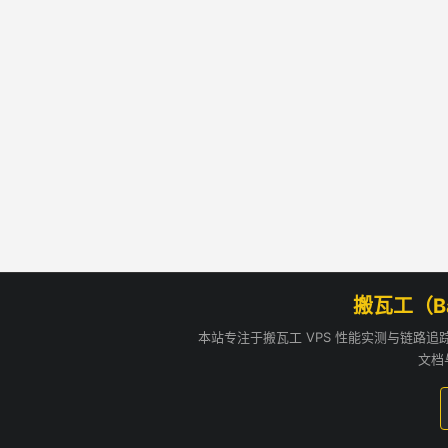
搬瓦工（B
本站专注于搬瓦工 VPS 性能实测与链路
文档