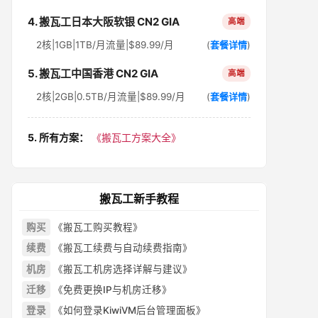
4. 搬瓦工日本大阪软银 CN2 GIA
高端
2核|1GB|1TB/月流量|$89.99/月
(
套餐详情
)
5. 搬瓦工中国香港 CN2 GIA
高端
2核|2GB|0.5TB/月流量|$89.99/月
(
套餐详情
)
5. 所有方案：
《搬瓦工方案大全》
搬瓦工新手教程
购买
《搬瓦工购买教程》
续费
《搬瓦工续费与自动续费指南》
机房
《搬瓦工机房选择详解与建议》
迁移
《免费更换IP与机房迁移》
登录
《如何登录KiwiVM后台管理面板》