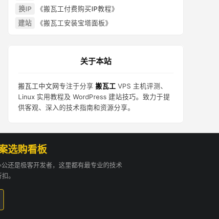
换IP
《搬瓦工付费购买IP教程》
建站
《搬瓦工安装宝塔面板》
关于本站
搬瓦工中文网
专注于分享
搬瓦工
VPS 主机评测、
Linux 实用教程及 WordPress 建站技巧。致力于提
供客观、深入的技术指南和资源分享。
方案选购看板
贸办公还是极客开发者，这里都有最专业的技术
折扣。