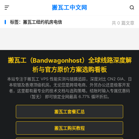
搬瓦工中文网


标签：搬瓦工纽约机房电信
共 0 篇文章
搬瓦工（Bandwagonhost）全球线路深度解
析与官方原价方案选购看板
本站专注于搬瓦工 VPS 性能实测与链路追踪，深度对比 CN2 GIA、日
本软银及香港顶级机房。无论您是跨境电商、外贸办公还是极客开发
者，这里都有最专业的技术文档与选购策略，结账时输入专属优惠码
（暂无） 即可锁定全网最高 6.77% 循环折扣。
搬瓦工套餐汇总
搬瓦工购买教程