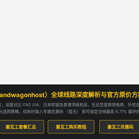
andwagonhost）全球线路深度解析与官方原价
追踪，深度对比 CN2 GIA、日本软银及香港顶级机房。无论您是跨境电商、外
与选购策略，结账时输入专属优惠码 （暂无） 即可锁定全网最高 6.77% 循环
搬瓦工套餐汇总
搬瓦工购买教程
搬瓦工优惠码