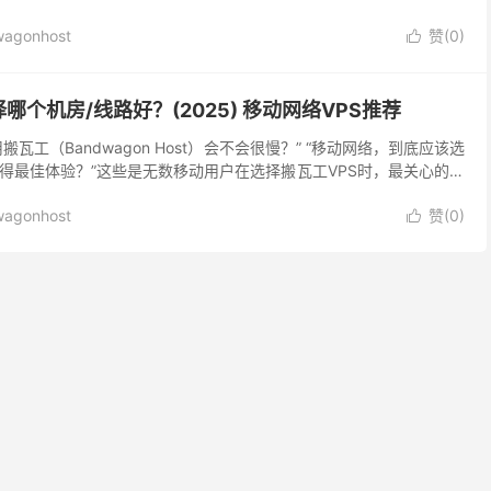
这篇文章只解决一个问题：搬瓦工哪个机房对移动最快...
agonhost
赞(
0
)

个机房/线路好？(2025) 移动网络VPS推荐
瓦工（Bandwagon Host）会不会很慢？” “移动网络，到底应该选
得最佳体验？”这些是无数移动用户在选择搬瓦工VPS时，最关心的问
中国移动的国际出口带...
agonhost
赞(
0
)
