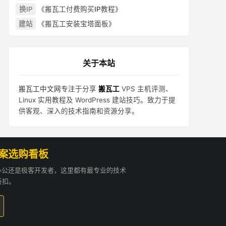
换IP
《搬瓦工付费购买IP教程》
建站
《搬瓦工安装宝塔面板》
关于本站
搬瓦工中文网
专注于分享
搬瓦工
VPS 主机评测、
Linux 实用教程及 WordPress 建站技巧。致力于提
供客观、深入的技术指南和资源分享。
方案选购看板
贸办公还是极客开发者，这里都有最专业的技术
折扣。