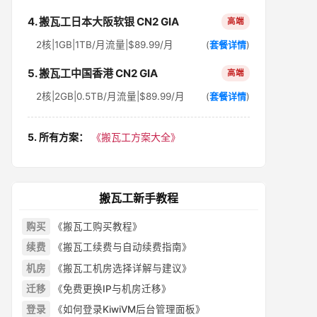
4. 搬瓦工日本大阪软银 CN2 GIA
高端
2核|1GB|1TB/月流量|$89.99/月
(
套餐详情
)
5. 搬瓦工中国香港 CN2 GIA
高端
2核|2GB|0.5TB/月流量|$89.99/月
(
套餐详情
)
5. 所有方案：
《搬瓦工方案大全》
搬瓦工新手教程
购买
《搬瓦工购买教程》
续费
《搬瓦工续费与自动续费指南》
机房
《搬瓦工机房选择详解与建议》
迁移
《免费更换IP与机房迁移》
登录
《如何登录KiwiVM后台管理面板》