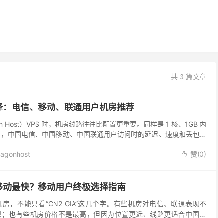
共 3 篇文章
择：电信、移动、联通用户机房推荐
n Host）VPS 时，机房线路往往比配置更重要。同样是 1 核、1GB 内
不同，中国电信、中国移动、中国联通用户访问时的延迟、速度和丢包情
文不做复杂的单个机房评测...
agonhost
赞(
0
)

移动最快？移动用户终极选择指南
房，不能只看“CN2 GIA”这几个字。有些机房对电信、联通表现不
想；也有些机房价格不是最高，但因为位置更近、线路更适合中国移