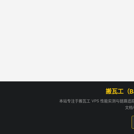
搬瓦工（B
本站专注于搬瓦工 VPS 性能实测与链路
文档