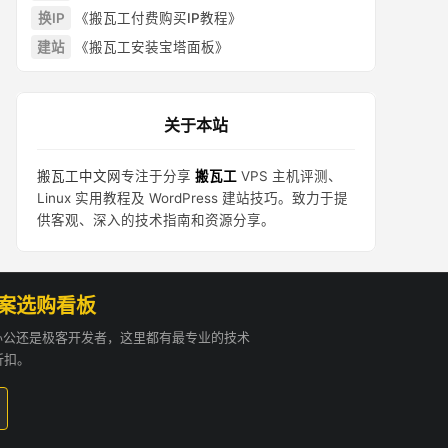
换IP
《搬瓦工付费购买IP教程》
建站
《搬瓦工安装宝塔面板》
关于本站
搬瓦工中文网
专注于分享
搬瓦工
VPS 主机评测、
Linux 实用教程及 WordPress 建站技巧。致力于提
供客观、深入的技术指南和资源分享。
方案选购看板
贸办公还是极客开发者，这里都有最专业的技术
折扣。