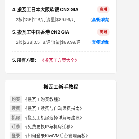
4. 搬瓦工日本大阪软银 CN2 GIA
高端
2核|1GB|1TB/月流量|$89.99/月
(
套餐详情
)
5. 搬瓦工中国香港 CN2 GIA
高端
2核|2GB|0.5TB/月流量|$89.99/月
(
套餐详情
)
5. 所有方案：
《搬瓦工方案大全》
搬瓦工新手教程
购买
《搬瓦工购买教程》
续费
《搬瓦工续费与自动续费指南》
机房
《搬瓦工机房选择详解与建议》
迁移
《免费更换IP与机房迁移》
登录
《如何登录KiwiVM后台管理面板》