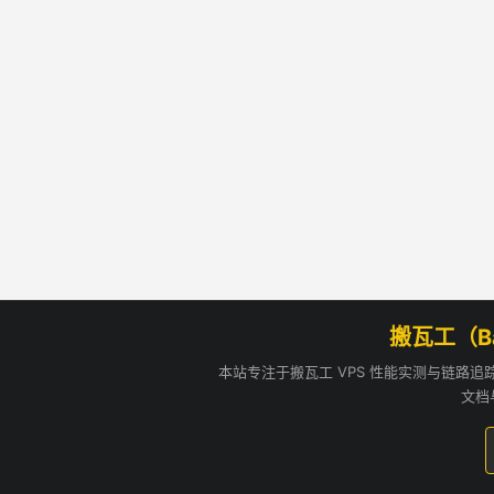
搬瓦工（B
本站专注于搬瓦工 VPS 性能实测与链路
文档