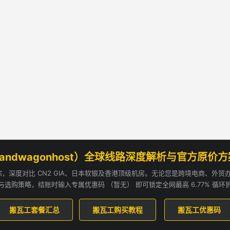
andwagonhost）全球线路深度解析与官方原价
追踪，深度对比 CN2 GIA、日本软银及香港顶级机房。无论您是跨境电商、外
与选购策略，结账时输入专属优惠码 （暂无） 即可锁定全网最高 6.77% 循环
搬瓦工套餐汇总
搬瓦工购买教程
搬瓦工优惠码