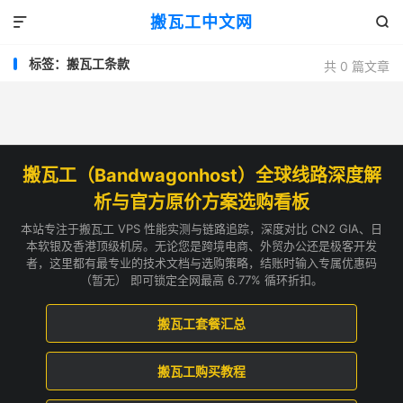
搬瓦工中文网


标签：搬瓦工条款
共 0 篇文章
搬瓦工（Bandwagonhost）全球线路深度解
析与官方原价方案选购看板
本站专注于搬瓦工 VPS 性能实测与链路追踪，深度对比 CN2 GIA、日
本软银及香港顶级机房。无论您是跨境电商、外贸办公还是极客开发
者，这里都有最专业的技术文档与选购策略，结账时输入专属优惠码
（暂无） 即可锁定全网最高 6.77% 循环折扣。
搬瓦工套餐汇总
搬瓦工购买教程