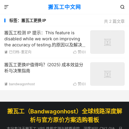
搬瓦工中文网


标签：搬瓦工更换 IP
共 2 篇文章
搬瓦工检测 IP 提示：This feature is
disabled while we work on improving
the accuracy of testing.的原因以及解决
办法
已归档-重定向
赞(
0
)


搬瓦工更换IP值得吗？(2025) 成本效益分
析与决策指南
bandwagonhost
赞(
0
)


搬瓦工（Bandwagonhost）全球线路深度解
析与官方原价方案选购看板
本站专注于搬瓦工 VPS 性能实测与链路追踪，深度对比 CN2 GIA、日