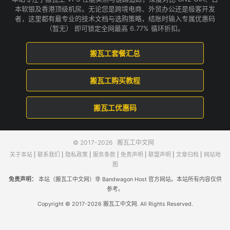
本软银及香港顶级机房。无论您是跨境电商、外贸办公还是极客开发
者，这里都有最专业的技术文档与选购策略，结账时输入专属优惠码
（暂无） 即可锁定全网最高 6.77% 循环折扣。
搬瓦工套餐汇总
搬瓦工购买教程
搬瓦工优惠码
© 2017-2026
搬瓦工中文网
关于本站
|
联系我们
|
隐私政策
|
服务条款
|
免责声明
|
联盟声明
|
文章归档
|
网站地
图
免责声明：
本站（搬瓦工中文网）非 Bandwagon Host 官方网站。本站所有内容仅供
参考。
Copyright © 2017-2026 搬瓦工中文网. All Rights Reserved.