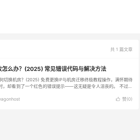
共 1 篇文章
怎么办？(2025) 常见错误代码与解决方法
切换机房？(2025) 免费更换IP与机房迁移终极教程操作，满怀期待
家”时，却看到了一个红色的错误提示——这无疑是令人沮丧的。 不过请
个比较常见的情况，其原因通常很明确，解...
agonhost
赞(
0
)
