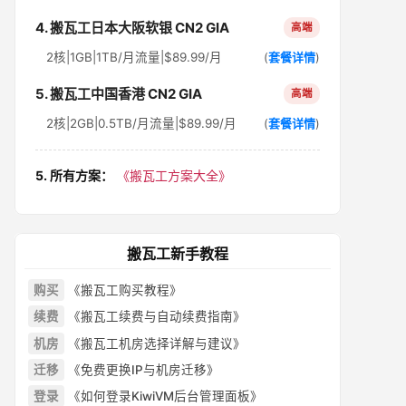
4. 搬瓦工日本大阪软银 CN2 GIA
高端
2核|1GB|1TB/月流量|$89.99/月
(
套餐详情
)
5. 搬瓦工中国香港 CN2 GIA
高端
2核|2GB|0.5TB/月流量|$89.99/月
(
套餐详情
)
5. 所有方案：
《搬瓦工方案大全》
搬瓦工新手教程
购买
《搬瓦工购买教程》
续费
《搬瓦工续费与自动续费指南》
机房
《搬瓦工机房选择详解与建议》
迁移
《免费更换IP与机房迁移》
登录
《如何登录KiwiVM后台管理面板》