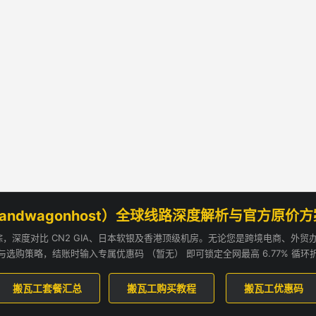
andwagonhost）全球线路深度解析与官方原价
追踪，深度对比 CN2 GIA、日本软银及香港顶级机房。无论您是跨境电商、外
与选购策略，结账时输入专属优惠码 （暂无） 即可锁定全网最高 6.77% 循环
搬瓦工套餐汇总
搬瓦工购买教程
搬瓦工优惠码