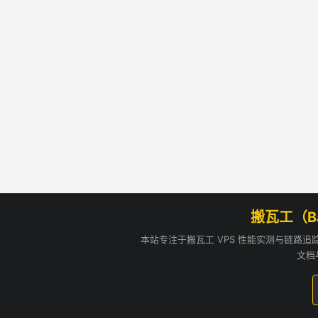
搬瓦工（B
本站专注于搬瓦工 VPS 性能实测与链路
文档