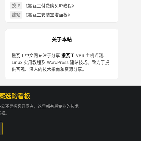
换IP
《搬瓦工付费购买IP教程》
建站
《搬瓦工安装宝塔面板》
关于本站
搬瓦工中文网
专注于分享
搬瓦工
VPS 主机评测、
Linux 实用教程及 WordPress 建站技巧。致力于提
供客观、深入的技术指南和资源分享。
方案选购看板
贸办公还是极客开发者，这里都有最专业的技术
折扣。