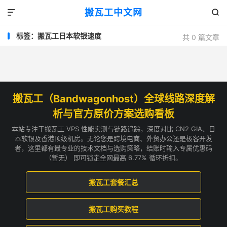
搬瓦工中文网


标签：搬瓦工日本软银速度
共 0 篇文章
搬瓦工（Bandwagonhost）全球线路深度解
析与官方原价方案选购看板
本站专注于搬瓦工 VPS 性能实测与链路追踪，深度对比 CN2 GIA、日
本软银及香港顶级机房。无论您是跨境电商、外贸办公还是极客开发
者，这里都有最专业的技术文档与选购策略，结账时输入专属优惠码
（暂无） 即可锁定全网最高 6.77% 循环折扣。
搬瓦工套餐汇总
搬瓦工购买教程