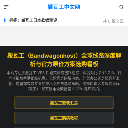
搬瓦工中文网


标签：搬瓦工日本软银测评
共 0 篇文章
搬瓦工（Bandwagonhost）全球线路深度解
析与官方原价方案选购看板
本站专注于搬瓦工 VPS 性能实测与链路追踪，深度对比 CN2 GIA、日
本软银及香港顶级机房。无论您是跨境电商、外贸办公还是极客开发
者，这里都有最专业的技术文档与选购策略，结账时输入专属优惠码
（暂无） 即可锁定全网最高 6.77% 循环折扣。
搬瓦工套餐汇总
搬瓦工购买教程