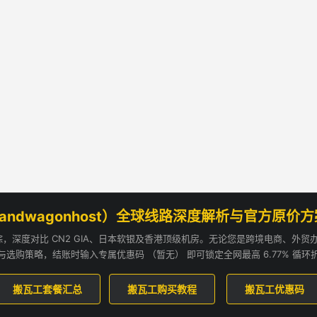
andwagonhost）全球线路深度解析与官方原价
追踪，深度对比 CN2 GIA、日本软银及香港顶级机房。无论您是跨境电商、外
与选购策略，结账时输入专属优惠码 （暂无） 即可锁定全网最高 6.77% 循环
搬瓦工套餐汇总
搬瓦工购买教程
搬瓦工优惠码