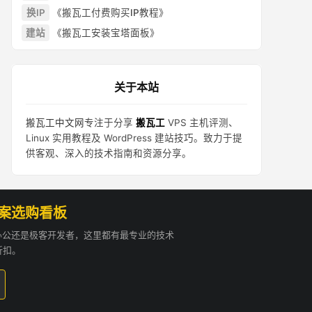
换IP
《搬瓦工付费购买IP教程》
建站
《搬瓦工安装宝塔面板》
关于本站
搬瓦工中文网
专注于分享
搬瓦工
VPS 主机评测、
Linux 实用教程及 WordPress 建站技巧。致力于提
供客观、深入的技术指南和资源分享。
方案选购看板
贸办公还是极客开发者，这里都有最专业的技术
折扣。