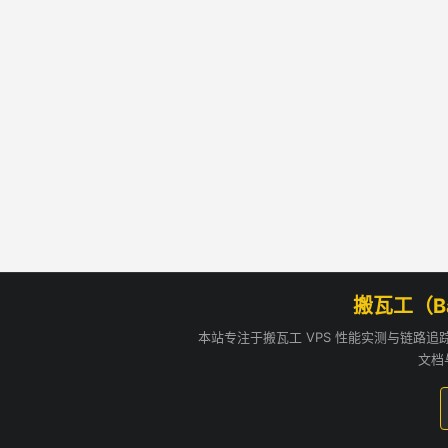
搬瓦工（B
本站专注于搬瓦工 VPS 性能实测与链路
文档