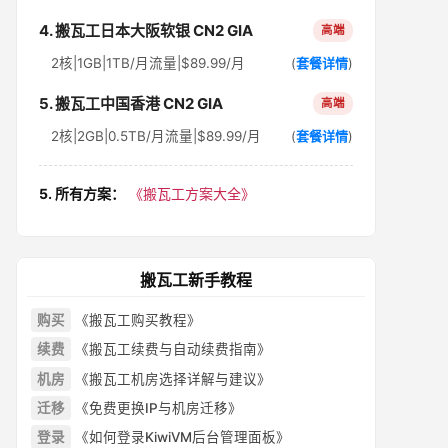
4. 搬瓦工日本大阪软银 CN2 GIA
高端
2核|1GB|1TB/月流量|$89.99/月
(
套餐详情
)
5. 搬瓦工中国香港 CN2 GIA
高端
2核|2GB|0.5TB/月流量|$89.99/月
(
套餐详情
)
5. 所有方案：
《搬瓦工方案大全》
搬瓦工新手教程
购买
《搬瓦工购买教程》
续费
《搬瓦工续费与自动续费指南》
机房
《搬瓦工机房选择详解与建议》
迁移
《免费更换IP与机房迁移》
登录
《如何登录KiwiVM后台管理面板》