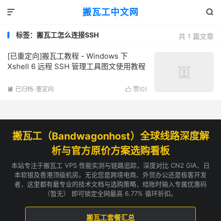
搬瓦工中文网


标签：搬瓦工怎么连接SSH
共 1 篇文章
[已重定向]搬瓦工教程 - Windows 下
Xshell 6 远程 SSH 管理工具图文使用教程
已归档-重定向
赞(
0
)


搬瓦工（Bandwagonhost）全球线路深度解
析与官方原价方案选购看板
本站专注于搬瓦工 VPS 性能实测与链路追踪，深度对比 CN2 GIA、日
本软银及香港顶级机房。无论您是跨境电商、外贸办公还是极客开发
者，这里都有最专业的技术文档与选购策略，结账时输入专属优惠码
（暂无） 即可锁定全网最高 6.77% 循环折扣。
搬瓦工套餐汇总