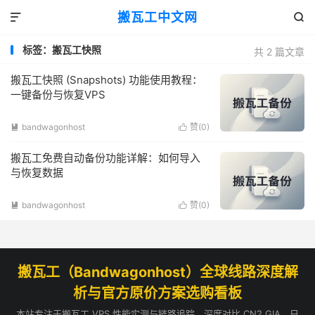
搬瓦工中文网


标签：搬瓦工快照
共 2 篇文章
搬瓦工快照 (Snapshots) 功能使用教程：
一键备份与恢复VPS
bandwagonhost
赞(
0
)


搬瓦工免费自动备份功能详解：如何导入
与恢复数据
bandwagonhost
赞(
0
)


搬瓦工（Bandwagonhost）全球线路深度解
析与官方原价方案选购看板
本站专注于搬瓦工 VPS 性能实测与链路追踪，深度对比 CN2 GIA、日