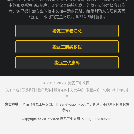
本软银及香港顶级机房。无论您是跨境电商、外贸办公还是极客开发
者，这里都有最专业的技术文档与选购策略，结账时输入专属优惠码
（暂无） 即可锁定全网最高 6.77% 循环折扣。
搬瓦工套餐汇总
搬瓦工购买教程
搬瓦工优惠码
© 2017-2026
搬瓦工中文网
关于本站
|
联系我们
|
隐私政策
|
服务条款
|
免责声明
|
联盟声明
|
文章归档
|
网站地
图
免责声明：
本站（搬瓦工中文网）非 Bandwagon Host 官方网站。本站所有内容仅供
参考。
Copyright © 2017-2026 搬瓦工中文网. All Rights Reserved.