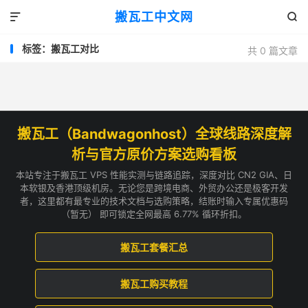
搬瓦工中文网


标签：搬瓦工对比
共 0 篇文章
搬瓦工（Bandwagonhost）全球线路深度解
析与官方原价方案选购看板
本站专注于搬瓦工 VPS 性能实测与链路追踪，深度对比 CN2 GIA、日
本软银及香港顶级机房。无论您是跨境电商、外贸办公还是极客开发
者，这里都有最专业的技术文档与选购策略，结账时输入专属优惠码
（暂无） 即可锁定全网最高 6.77% 循环折扣。
搬瓦工套餐汇总
搬瓦工购买教程