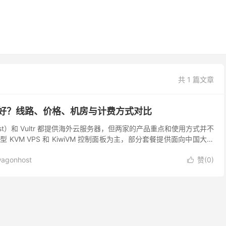
共 1 篇文章
哪个好？线路、价格、机房与计费方式对比
Host）和 Vultr 都提供海外云服务器，但两家的产品重点和使用方式并不
KVM VPS 和 KiwiVM 控制面板为主，部分套餐提供面向中国大陆
供覆盖全球多...
agonhost
赞(
0
)
