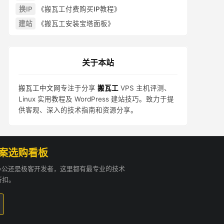
换IP
《搬瓦工付费购买IP教程》
建站
《搬瓦工安装宝塔面板》
关于本站
搬瓦工中文网
专注于分享
搬瓦工
VPS 主机评测、
Linux 实用教程及 WordPress 建站技巧。致力于提
供客观、深入的技术指南和资源分享。
方案选购看板
贸办公还是极客开发者，这里都有最专业的技术
折扣。