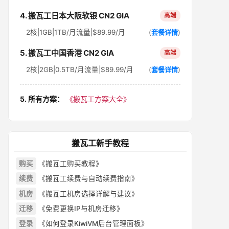
4. 搬瓦工日本大阪软银 CN2 GIA
高端
2核|1GB|1TB/月流量|$89.99/月
(
套餐详情
)
5. 搬瓦工中国香港 CN2 GIA
高端
2核|2GB|0.5TB/月流量|$89.99/月
(
套餐详情
)
5. 所有方案：
《搬瓦工方案大全》
搬瓦工新手教程
购买
《搬瓦工购买教程》
续费
《搬瓦工续费与自动续费指南》
机房
《搬瓦工机房选择详解与建议》
迁移
《免费更换IP与机房迁移》
登录
《如何登录KiwiVM后台管理面板》