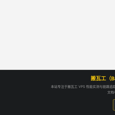
搬瓦工（B
本站专注于搬瓦工 VPS 性能实测与链路
文档