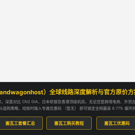
andwagonhost）全球线路深度解析与官方原价
追踪，深度对比 CN2 GIA、日本软银及香港顶级机房。无论您是跨境电商、外
与选购策略，结账时输入专属优惠码 （暂无） 即可锁定全网最高 6.77% 循环
搬瓦工套餐汇总
搬瓦工购买教程
搬瓦工优惠码