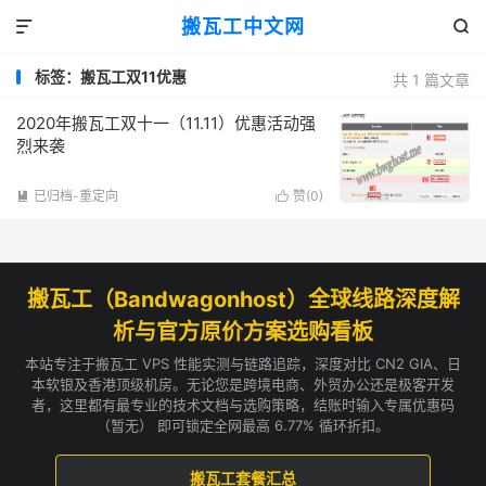
搬瓦工中文网


标签：搬瓦工双11优惠
共 1 篇文章
2020年搬瓦工双十一（11.11）优惠活动强
烈来袭
已归档-重定向
赞(
0
)


搬瓦工（Bandwagonhost）全球线路深度解
析与官方原价方案选购看板
本站专注于搬瓦工 VPS 性能实测与链路追踪，深度对比 CN2 GIA、日
本软银及香港顶级机房。无论您是跨境电商、外贸办公还是极客开发
者，这里都有最专业的技术文档与选购策略，结账时输入专属优惠码
（暂无） 即可锁定全网最高 6.77% 循环折扣。
搬瓦工套餐汇总