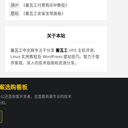
换IP
《搬瓦工付费购买IP教程》
建站
《搬瓦工安装宝塔面板》
关于本站
搬瓦工中文网
专注于分享
搬瓦工
VPS 主机评测、
Linux 实用教程及 WordPress 建站技巧。致力于提
供客观、深入的技术指南和资源分享。
方案选购看板
贸办公还是极客开发者，这里都有最专业的技术
折扣。