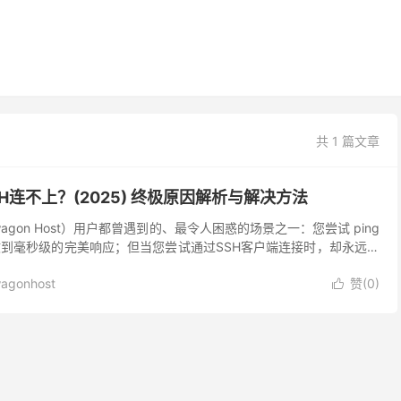
共 1 篇文章
SH连不上？(2025) 终极原因解析与解决方法
agon Host）用户都曾遇到的、最令人困惑的场景之一：您尝试 ping
够收到毫秒级的完美响应；但当您尝试通过SSH客户端连接时，却永远是
（连...
agonhost
赞(
0
)
