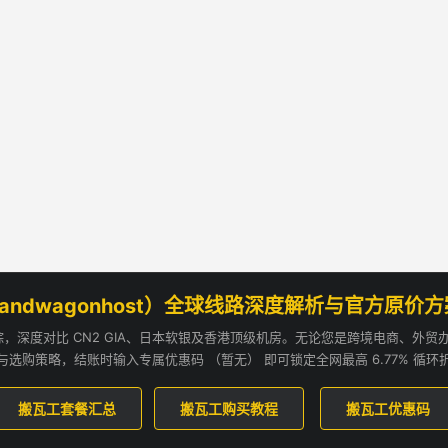
andwagonhost）全球线路深度解析与官方原价
追踪，深度对比 CN2 GIA、日本软银及香港顶级机房。无论您是跨境电商、外
与选购策略，结账时输入专属优惠码 （暂无） 即可锁定全网最高 6.77% 循环
搬瓦工套餐汇总
搬瓦工购买教程
搬瓦工优惠码