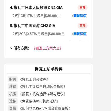
4. 搬瓦工日本大阪软银 CN2 GIA
高端
2核|1GB|1TB/月流量|$89.99/月
(
套餐详情
)
5. 搬瓦工中国香港 CN2 GIA
高端
2核|2GB|0.5TB/月流量|$89.99/月
(
套餐详情
)
5. 所有方案：
《搬瓦工方案大全》
搬瓦工新手教程
购买
《搬瓦工购买教程》
续费
《搬瓦工续费与自动续费指南》
机房
《搬瓦工机房选择详解与建议》
迁移
《免费更换IP与机房迁移》
登录
《如何登录KiwiVM后台管理面板》