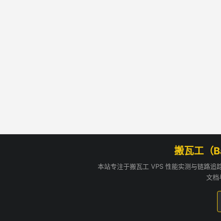
搬瓦工（B
本站专注于搬瓦工 VPS 性能实测与链路
文档