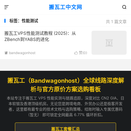
搬瓦工中文网


标签：性能测试
共 1 篇文章
搬瓦工VPS性能测试教程 (2025)：从
ZBench到YABS的进化
bandwagonhost
赞(
0
)


搬瓦工（Bandwagonhost）全球线路深度解
析与官方原价方案选购看板
本站专注于搬瓦工 VPS 性能实测与链路追踪，深度对比 CN2 GIA、日
本软银及香港顶级机房。无论您是跨境电商、外贸办公还是极客开发
者，这里都有最专业的技术文档与选购策略，结账时输入专属优惠码
（暂无） 即可锁定全网最高 6.77% 循环折扣。
搬瓦工套餐汇总