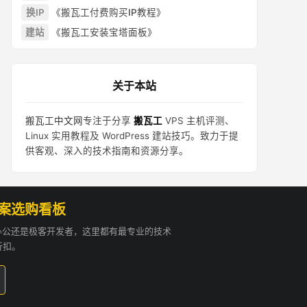
换IP
《搬瓦工付费购买IP教程》
建站
《搬瓦工安装宝塔面板》
关于本站
搬瓦工中文网
专注于分享
搬瓦工
VPS 主机评测、
Linux 实用教程及 WordPress 建站技巧。致力于提
供客观、深入的技术指南和资源分享。
方案选购看板
贸办公还是极客开发者，这里都有最专业的技术
折扣。