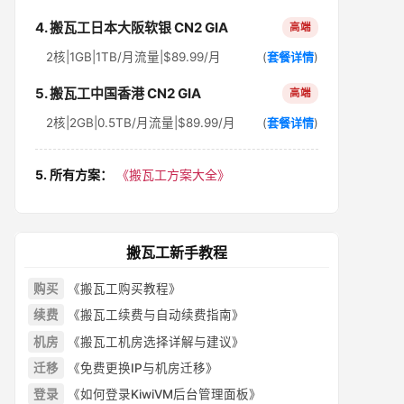
4. 搬瓦工日本大阪软银 CN2 GIA
高端
2核|1GB|1TB/月流量|$89.99/月
(
套餐详情
)
5. 搬瓦工中国香港 CN2 GIA
高端
2核|2GB|0.5TB/月流量|$89.99/月
(
套餐详情
)
5. 所有方案：
《搬瓦工方案大全》
搬瓦工新手教程
购买
《搬瓦工购买教程》
续费
《搬瓦工续费与自动续费指南》
机房
《搬瓦工机房选择详解与建议》
迁移
《免费更换IP与机房迁移》
登录
《如何登录KiwiVM后台管理面板》