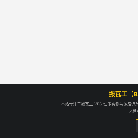
搬瓦工（B
本站专注于搬瓦工 VPS 性能实测与链路
文档