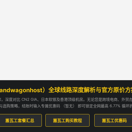
andwagonhost）全球线路深度解析与官方原价
追踪，深度对比 CN2 GIA、日本软银及香港顶级机房。无论您是跨境电商、外
与选购策略，结账时输入专属优惠码 （暂无） 即可锁定全网最高 6.77% 循环
搬瓦工套餐汇总
搬瓦工购买教程
搬瓦工优惠码