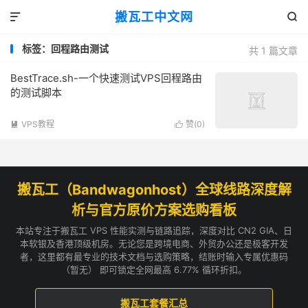
搬瓦工中文网


标签：回程路由测试
共 1 篇文章
BestTrace.sh-一个快速测试VPS回程路由
的测试脚本
VPS教程
赞(
0
)


搬瓦工（Bandwagonhost）全球线路深度解
析与官方原价方案选购看板
本站专注于搬瓦工 VPS 性能实测与链路追踪，深度对比 CN2 GIA、日
本软银及香港顶级机房。无论您是跨境电商、外贸办公还是极客开发
者，这里都有最专业的技术文档与选购策略，结账时输入专属优惠码
（暂无） 即可锁定全网最高 6.77% 循环折扣。
搬瓦工套餐汇总