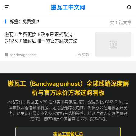
搬瓦工中文网


标签：免费换IP
共 1 篇文章
搬瓦工免费更换IP政策已正式取消:
(2025)IP被封后唯一的官方解决方法
bandwagonhost
赞(
0
)


搬瓦工（Bandwagonhost）全球线路深度解
析与官方原价方案选购看板
本站专注于搬瓦工 VPS 性能实测与链路追踪，深度对比 CN2 GIA、日
本软银及香港顶级机房。无论您是跨境电商、外贸办公还是极客开发
者，这里都有最专业的技术文档与选购策略，结账时输入专属优惠码
（暂无） 即可锁定全网最高 6.77% 循环折扣。
搬瓦工套餐汇总