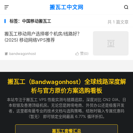
搬瓦工中文网


标签：中国移动搬瓦工
共 1 篇文章
搬瓦工移动用户选择哪个机房/线路好？
(2025) 移动网络VPS推荐
bandwagonhost
赞(
0
)


搬瓦工（Bandwagonhost）全球线路深度解
析与官方原价方案选购看板
本站专注于搬瓦工 VPS 性能实测与链路追踪，深度对比 CN2 GIA、日
本软银及香港顶级机房。无论您是跨境电商、外贸办公还是极客开发
者，这里都有最专业的技术文档与选购策略，结账时输入专属优惠码
（暂无） 即可锁定全网最高 6.77% 循环折扣。
搬瓦工套餐汇总